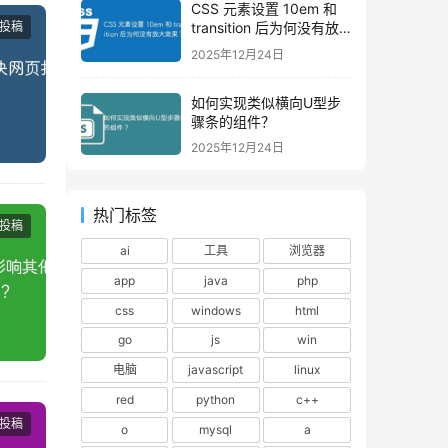
CSS 元素设置 10em 和
投稿
transition 后为何没有放
大效果？
2025年12月24日
如何实现类似横向U型步
骤条的组件？
2025年12月24日
热门标签
投稿
ai
工具
浏览器
app
java
php
css
windows
html
go
js
win
电脑
javascript
linux
red
python
c++
投稿
o
mysql
a