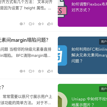
的对齐方式有几个方法： 文本对齐
为设置了 height 属性。
 规定的大小，因此文字无法正常显示
元素…
7
0
0
0
弟元素间margin塌陷问题？
用户
n塌陷问题 当相邻的块级元素垂直排
n塌陷。 BFC清除margin塌陷
包裹在一个新的块级格式化上下文
6
0
0
0
片？
用户
，常常需要以原尺寸展示用户上
实现该功能的简单方法。 对于不同