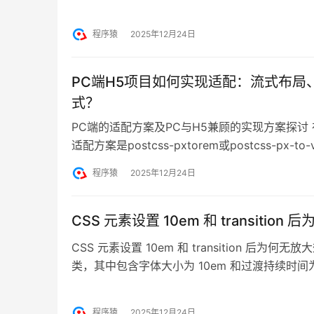
尺寸的图片，可以采用以下处理方式： 极端宽高
比缩放居中。非极端宽高比：居中显示，若能撑满
程序猿
2025年12月24日
伸不…
PC端H5项目如何实现适配：流式布局
式？
PC端的适配方案及PC与H5兼顾的实现方案探讨
适配方案是postcss-pxtorem或postcss-px-to
标准作为设计稿。但对于PC端网项目，处理不同
程序猿
2025年12月24日
屏幕适配方案 PC端屏幕适配一般采用流…
CSS 元素设置 10em 和 transitio
CSS 元素设置 10em 和 transition 后为何
类，其中包含字体大小为 10em 和过渡持续时间
时，它没有像 YouTube 视频中那样产生放大效果
接写在页面中 在你的代码示例中，C…
程序猿
2025年12月24日