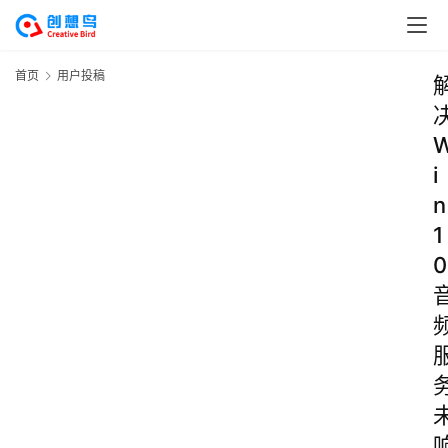
首页
用户投稿
i
n
1
0