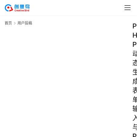
首页
用户投稿
P
P
P