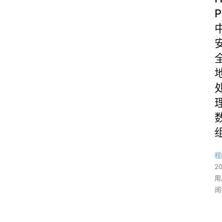
P
程
2
用
阅