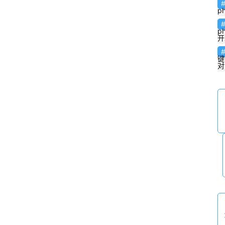
r
p
r
a
p
开
y 
k
键
对
e
y
”