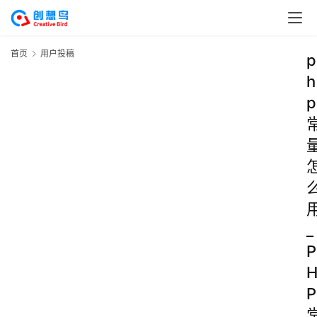
首页
用户投稿
p
h
p
_
P
P