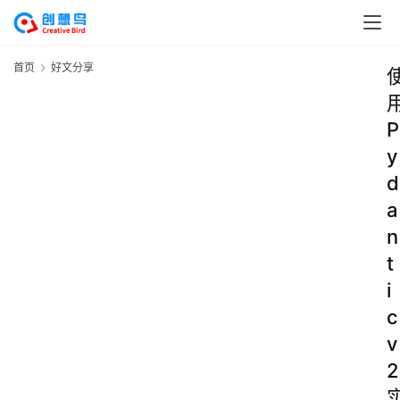
首页
好文分享
P
y
d
a
n
t
i
c
v
2