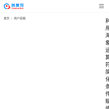
首页
用户投稿