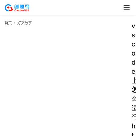
首页
好文分享
v
s
c
o
d
e
h
t