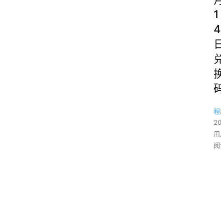
1
4
程
2
用
阅