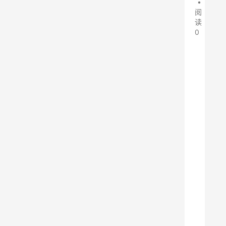
•
阅
读
0