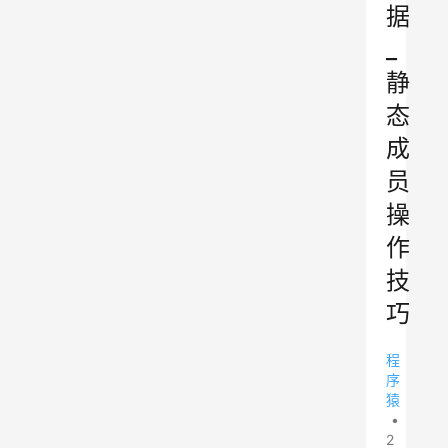
据
_
静
态
成
员
操
作
技
巧
程
序
猿
•
2