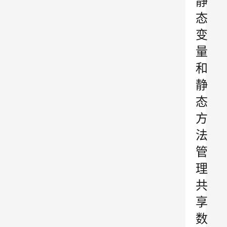
静
态
变
量
和
静
态
方
法
管
理
共
享
数