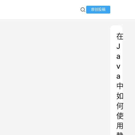
原创投稿
在
J
a
v
a
中
如
何
使
用