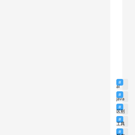
阅
ai
java
区别
工具