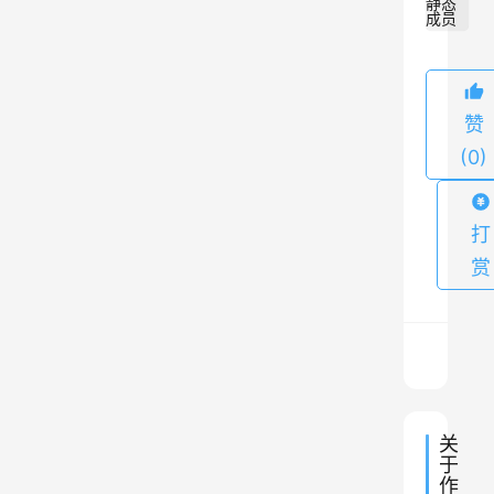
静态
成员
赞
(0)
打
赏
关
于
作