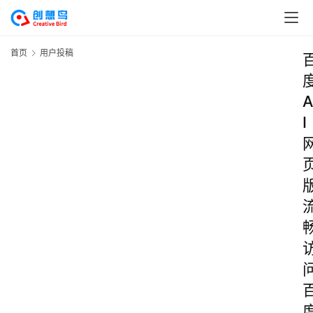
首页
用户投稿
A
I