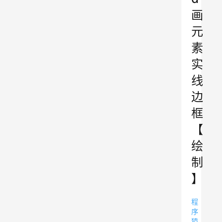
画
元
素
实
线
边
框
【
绘
制
】
程
序
猿