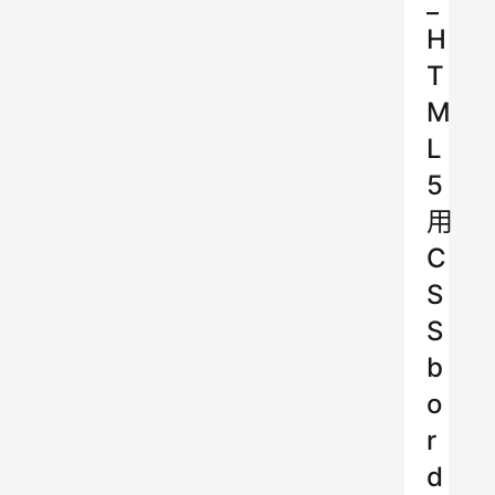
_
H
T
M
L
5
用
C
S
S
b
o
r
d