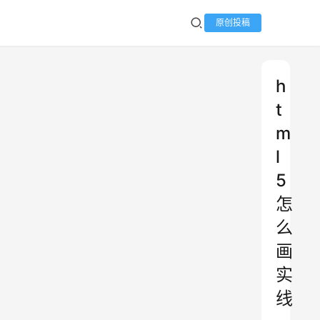
原创投稿
h
t
m
l
5
怎
么
画
实
线