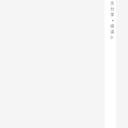
文
分
享
•
阅
读
0