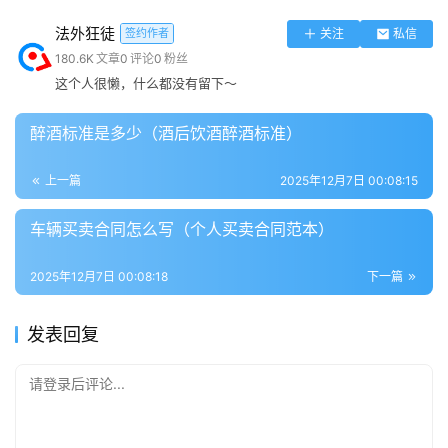
要写得准确、客观、充分，具体事项要写清楚、语言要简
法外狂徒
签约作者
关注
私信
洁。
180.6K
文章
0
评论
0
粉丝
这个人很懒，什么都没有留下～
　　4、结尾：可以用惯用语如：“特此申请”、“恳请领导批
准”、“希望领导帮助解决”等，也可用“此致，敬礼”等礼貌用
醉酒标准是多少（酒后饮酒醉酒标准）
语。
上一篇
2025年12月7日 00:08:15
　　5、署名和日期：申请人为个人的，要写清楚自己的姓
车辆买卖合同怎么写（个人买卖合同范本）
名；申请人为单位或组织的，要写上单位名称并且加盖公
章，然后另起一行，在署名下方写明日期。
2025年12月7日 00:08:18
下一篇
例如：
发表回复
请登录后评论...
申请书，一般分为普通申请书和公函申请书等。公函申请书
一般有固定的格式，申请人可以按要求填写就可以了。如：