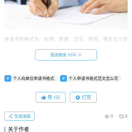
快
讯
申请书的格式为：标题、称谓、正文、结尾、署名五个部
法
律
分。
资
阅读剩余 55%
讯
　　1、标题：一般写在第一行中间。可以直接写《申请
书》，也可以加上一些是由。如《入党申请书》、《调换工
作申请书》等。
个人向单位申请书格式
个人申请书格式范文怎么写
用
户
　　2、称谓：另起一行，顶格写“接受申请书的个人、单
赞
(0)
打赏
投
位、组织或有关领导”。如：尊敬的公司领导：（也可以
稿
加：您好。）
生成海报
0
0
　　3、正文：正文是申请书的主体。另起一行空两格写。
关于作者
首先说明您的要求，然后陈述一下理由或原因。理由或原因