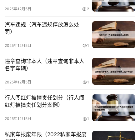
2025年12月5日
2
汽车违规（汽车违规停放怎么处
罚）
首
2025年12月5日
1
页
违章查询非本人（违章查询非本人
名字车辆）
快
2025年12月5日
1
讯
行人闯红灯被撞责任划分（行人闯
红灯被撞责任划分案例）
法
律
2025年12月5日
1
资
讯
私家车报废年限（2022私家车报废