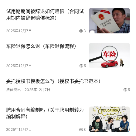
法
试用期期间被辞退如何赔偿（合同试
律
用期内被辞退赔偿标准）
资
讯
2025年12月7日
3
车险退保怎么退（车险退保流程）
用
户
投
2025年12月7日
5
稿
委托授权书模板怎么写（授权书委托书范本）
法律资讯
2025年12月7日
5
聘用合同有编制吗（关于聘用制转为
编制解释）
2025年12月7日
3